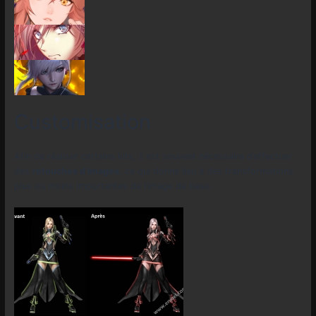
Customisation
Afin de réaliser certains kits, il est souvent nécessaire d’effectuer
des
retouches d’images
, ce qui donne lieu à des transformations
plus ou moins importantes de l’image de base.