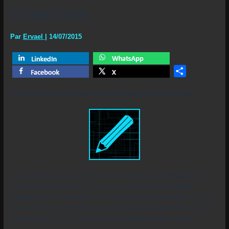
Graphisme
Par
Ervael
|
14/07/2015
Share
Le graphisme et le design, un goût pour les arts appliqués.
Aussi longtemps que je me souvienne, j’ai toujours
dessiné
et eu un
certain
goût pour les arts
. Ceci m’a amené en
cursus d’arts
appliqués
(ou de
design
si vous préférez) en
université
, avant de
me tourner plus spécifiquement du
côté numériqu
e en tant que
webdesigner
, puis plus tard dans l’
industrie du jeux vidéo
.