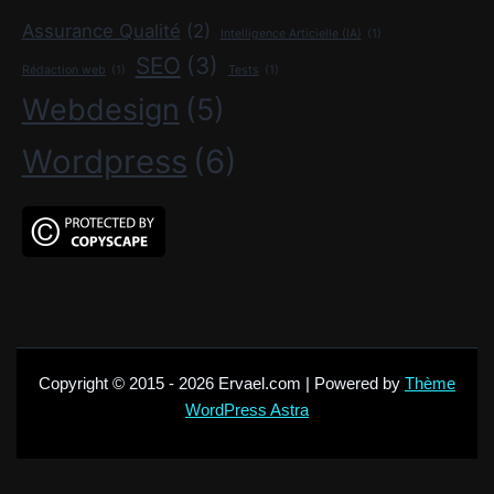
Assurance Qualité
(2)
Intelligence Articielle (IA)
(1)
SEO
(3)
Rédaction web
(1)
Tests
(1)
Webdesign
(5)
Wordpress
(6)
Copyright © 2015 - 2026 Ervael.com | Powered by
Thème
WordPress Astra