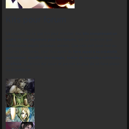
Kits pour forum
La création de ce que l’on peut nommer des
kits comprenant un
avatar et une signature pour les forums
, est un exercice que
j’affectionne depuis plusieurs années. Que cela soit pour moi ou
d’autres personnes, c’est l’occasion de
faire appel à sa créativité
,
customiser
,
modifier des images
,
tester de nouvelles méthodes
et effets
. L’exercice est court et permet en plus de se faire plaisir
ou à quelqu’un.