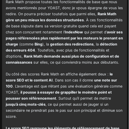
Rank Math propose toutes les fonctionnalités de base que nous
avons mentionnés pour YOAST, donc je vpous épargne de vous les
redire. On pourra préciser toutefois que parmi elles,
Rank Math
gère un peu mieux les données structurées
. À ces fonctionnalités
de base s’ajoute dans sa version gratuite quand cela est payant
chez son concurrent notamment l’
IndexNow
qui permet d’
avoir ses
pages référencées plus rapidement par les moteurs le prenant en
charge
(comme
Bing
), la
gestion des redirections
, la
détection
des erreurs 404
. Toutefois, avec plus de fonctionnalités et
d’options,
Rank Math demande aussi plus de configuration et de
connaissances
sur elles, ce qui conviendra moins aux débutants.
Du côté des scores Rank Math en affiche également deux :
le
score SEO et le content AI
. Dans son cas il donne
une note sur
100
. L’avantage est que n’étant pas une évaluation générale comme
YOAST,
il pousse à essayer de grappiller le moindre point et
pousser son référencement
. Surtout qu’il permet de mettre
jusqu’à cinq mots-clés
, ce qui permet aussi de jauger si un
secondaire ne prendrait pas le pas sur son principal et diminue son
score.
Le score SEO regroupe les éléments de référencement de base