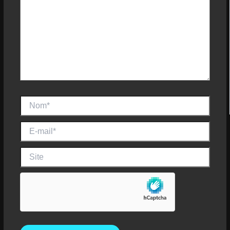
Nom*
E-
mail*
Site