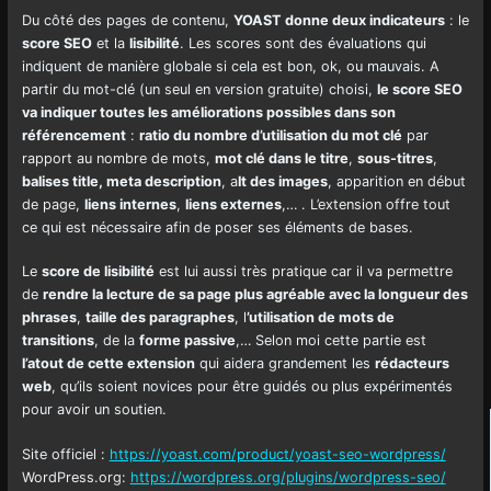
Du côté des pages de contenu,
YOAST donne deux indicateurs
: le
score SEO
et la
lisibilité
. Les scores sont des évaluations qui
indiquent de manière globale si cela est bon, ok, ou mauvais. A
partir du mot-clé (un seul en version gratuite) choisi,
le score SEO
va indiquer toutes les améliorations possibles dans son
référencement
:
ratio du nombre d’utilisation du mot clé
par
rapport au nombre de mots,
mot clé dans le titre
,
sous-titres
,
balises title, meta description
, a
lt des images
, apparition en début
de page,
liens internes
,
liens externes
,… . L’extension offre tout
ce qui est nécessaire afin de poser ses éléments de bases.
Le
score de lisibilité
est lui aussi très pratique car il va permettre
de
rendre la lecture de sa page plus agréable avec la longueur des
phrases
,
taille des paragraphes
, l
’utilisation de mots de
transitions
, de la
forme passive
,… Selon moi cette partie est
l’atout de cette extension
qui aidera grandement les
rédacteurs
web
, qu’ils soient novices pour être guidés ou plus expérimentés
pour avoir un soutien.
Site officiel :
https://yoast.com/product/yoast-seo-wordpress/
WordPress.org:
https://wordpress.org/plugins/wordpress-seo/