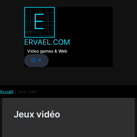
Aller
au
contenu
ERVAEL.COM
Video games & Web
Accueil
»
Jeux vidéo
Jeux vidéo
Actualités, tests, critiques, astuces, articles de fond,…