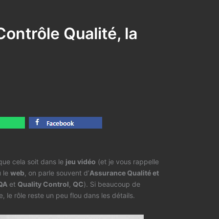
ontrôle Qualité, la
que cela soit dans le
jeu vidéo
(et je vous rappelle
 le
web
, on parle souvent d’
Assurance Qualité et
QA
et
Quality Control
,
QC
). Si beaucoup de
 le rôle reste un peu flou dans les détails.