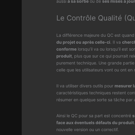
aussi
à sa sortie
ou de
ses mises à jou
Le Contrôle Qualité (Qu
La différence majeure du QC est quand il
du projet ou après celle-ci
. Il va
cherch
conforme
lorsqu’il va ou lorsqu’il est so
produit
, plus que sur ce qui pourrait rel
purement technique. Une grande partie d
celle que les utilisateurs vont ou ont en 
Il va utiliser divers outils pour
mesurer l
caractéristiques techniques restent con
résumer en quelque sorte sa tâche par
Ainsi le QC pour sa part est concentré
s
face aux éventuels défauts du produit
nouvelle version ou un correctif.