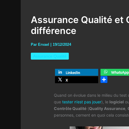
Assurance Qualité et C
différence
Par
Ervael
|
19/12/2024
Assurance Qualité
S
h
Quand on évolue dans le milieu du test 
a
que
tester n’est pas jouer
), le
logiciel
ou
r
Contrôle Qualité
(
Quality Assurance
,
e
personnes, cernent en quoi cela consiste,