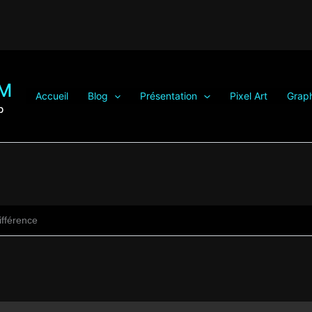
OM
Accueil
Blog
Présentation
Pixel Art
Grap
b
ifférence