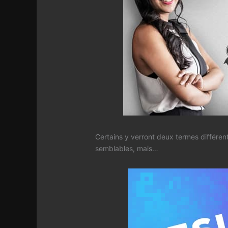
Certains y verront deux termes différe
semblables, mais…