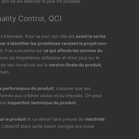
r
afin de les détecter le plus tôt possible.
ality Control, QC)
 intervient. Pour sa part son rôle est
avant la sortie
er à identifier les problèmes rendant le projet non-
rti. Il se concentre sur
ce qui affecte les normes du
ever de l’expérience utilisateur et donc plus sur le
e son travail est sur la
version finale du produit
,
main.
a performance du produit
, s’assurer que ses
formes aux critères voulus et/ou imposés. On peut
 une
inspection technique du produit
.
ur le produit
et va devoir faire preuve de
réactivité
. L’objectif étant qu’ils soient corrigés lors d’une