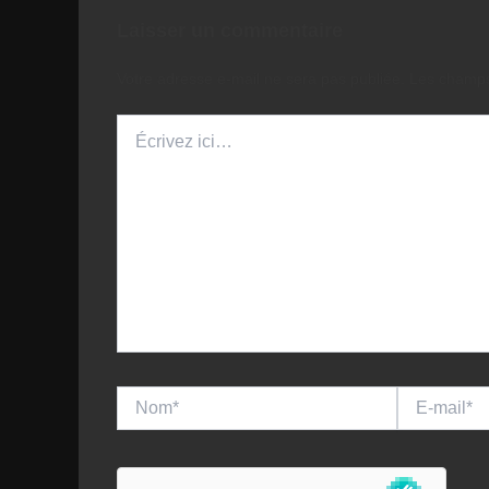
Laisser un commentaire
Votre adresse e-mail ne sera pas publiée.
Les champs
Écrivez
ici…
Nom*
E-
mail*