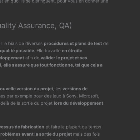
et en quoi ils se distinguent, pour vous en donner une
uality Assurance, QA)
r le biais de diverses
procédures et plans de test
de
 qualité possible
. Elle travaille
en étroite
veloppement
afin de
valider le projet et ses
i,
elle s’assure que tout fonctionne, tel que cela a
ouvelle version du projet
, les
versions de
ses par exemple pour des jeux à Sony, Microsoft,
-delà de la sortie du projet
lors du développement
essus de fabrication
et faire la plupart du temps
 problèmes avant la sortie du projet
mais des fois